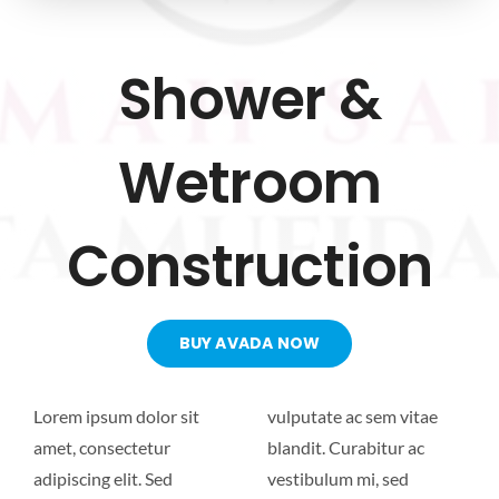
CONTACT US
Shower &
Wetroom
Construction
BUY AVADA NOW
Lorem ipsum dolor sit
vulputate ac sem vitae
amet, consectetur
blandit. Curabitur ac
adipiscing elit. Sed
vestibulum mi, sed