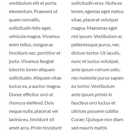
vestibulum elit et porta
sollicitudin eros. Nulla ex
elementum. Praesent ut
lorem, egestas eget metus
quam convallis,
vitae, placerat volutpat
sollicitudin felis eget,
magna. Maecenas eget
vehicula magna. Vivamus
nisi ipsum. Vestibulum ac
enim tellus, congue ac
pellentesque purus, nec
tincidunt nec, porttitor et
dictum tortor. Ut iaculis,
justo. Vivamus feugiat
nunc et luctus volutpat,
lobortis lorem aliquam
ante ipsum rutrum odio,
sollicitudin. Aliquam vitae
nec molestie purus sapien
luctus ex, a auctor magna.
eu tortor. Vestibulum
Donec efficitur orci ut
ante ipsum primis in
rhoncus eleifend. Duis
faucibus orci luctus et
neque nulla, placerat vel
ultrices posuere cubilia
lacinia eu, tincidunt sit
Curae; Quisque non diam
amet arcu. Proin tincidunt
sed mauris mattis