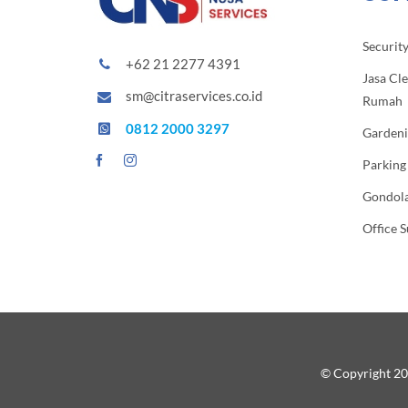
Security
+62 21 2277 4391
Jasa Cl
sm@citraservices.co.id
Rumah
0812 2000 3297
Gardeni
Parking
Gondola
Office 
© Copyright 20