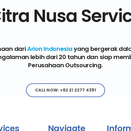
itra Nusa Servi
haan dari
Arion Indonesia
yang bergerak da
engalaman lebih dari 20 tahun dan siap mem
Perusahaan Outsourcing.
CALL NOW: +62 21 2277 4391
vices
Navigate
Infor